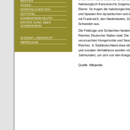
WAPPEN
habsburgisch-französische Gegensa
SAGEN
Ebene. So trugen die habsburgische
PERSÖNLICHKEITEN
ZEITTAFEL
und Spanien ihre dynastischen und I
SCHWAIKHEIM HEUTE!
mit Frankreich, den Niederlanden, 
ERSTER SONG ÜBER
Schweden aus.
SCHWAIKHEIM
Die Feldzüge und Schlachten fande
Reiches Deutscher Nation statt. Die
SITEMAP | ÜBERSICHT
verursachten Hungersnöte und Seuc
IMPRESSUM
Reiches. In Süddeutschland etwa überl
und sozialen Verhältnisse wurden vö
Jahrhundert, um sich von den Kriegs
Quelle: Wikipedia