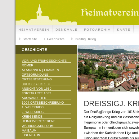
HEIMATVEREIN
DENKMALE
FOTOARCHIV
KARTE
Startseite
Geschichte
Dreißigj. Krieg
GESCHICHTE
VOR- UND FRÜHGESCHICHTE
RÖMER
ALAMANNEN | FRANKEN
ORTSGRÜNDUNG
ORTSENTSTEHUNG
DREISSIGJ. KRIEG
ANSICHT VON 1680
FORSTKARTE 1682
AUSWANDERER
DREISSIGJ. KRI
1904 ORTSBESCHREIBUNG
1. WELTKRIEG
Der Dreißigjährige Krieg von 1618 b
2. WELTKRIEG
KRIEGSENDE
ein Religionskrieg und ein klassische
HEIMATVERTRIEBENE
Hegemonie oder Gleichgewicht zwi
WÄHRUNGSREFORM
Europas. In ihm entluden sich sowo
MAIBAUM
zwischen der Katholischen Liga und 
EISENBAHN
Union innerhalb Deutschlands als au