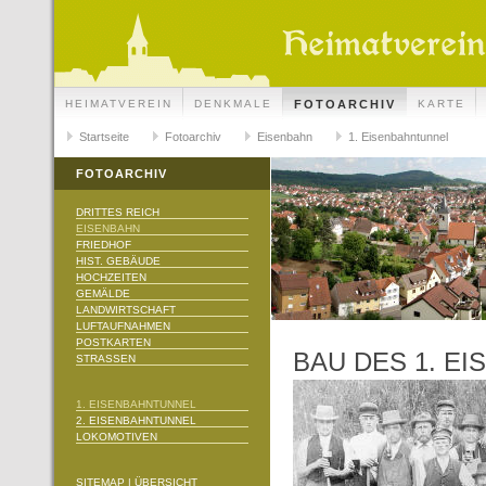
HEIMATVEREIN
DENKMALE
FOTOARCHIV
KARTE
Startseite
Fotoarchiv
Eisenbahn
1. Eisenbahntunnel
FOTOARCHIV
DRITTES REICH
EISENBAHN
FRIEDHOF
HIST. GEBÄUDE
HOCHZEITEN
GEMÄLDE
LANDWIRTSCHAFT
LUFTAUFNAHMEN
POSTKARTEN
BAU DES 1. E
STRASSEN
1. EISENBAHNTUNNEL
2. EISENBAHNTUNNEL
LOKOMOTIVEN
SITEMAP | ÜBERSICHT