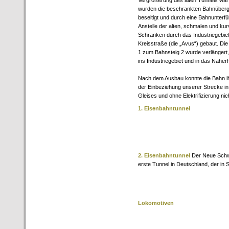
Vergrößerung des alten Tunnels war 
wurden die beschrankten Bahnüberg
beseitigt und durch eine Bahnunterf
Anstelle der alten, schmalen und ku
Schranken durch das Industriegebiet
Kreisstraße (die „Avus“) gebaut. D
1 zum Bahnsteig 2 wurde verlänger
ins Industriegebiet und in das Naher
Nach dem Ausbau konnte die Bahn ihr
der Einbeziehung unserer Strecke i
Gleises und ohne Elektrifizierung n
1. Eisenbahntunnel
2. Eisenbahntunnel
Der Neue Schw
erste Tunnel in Deutschland, der in 
Lokomotiven