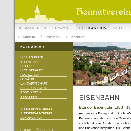
HEIMATVEREIN
DENKMALE
FOTOARCHIV
KARTE
Startseite
Fotoarchiv
Eisenbahn
FOTOARCHIV
DRITTES REICH
EISENBAHN
FRIEDHOF
HIST. GEBÄUDE
HOCHZEITEN
GEMÄLDE
LANDWIRTSCHAFT
LUFTAUFNAHMEN
POSTKARTEN
EISENBAHN
STRASSEN
Bau der Eisenbahn 1873 - 18
1. EISENBAHNTUNNEL
Auf enormes Drängen der Städte W
2. EISENBAHNTUNNEL
LOKOMOTIVEN
Backnang und der örtlichen Gewerb
endlich mit dem Bau der Eisenbahn 
und Backnang begonnen. Die Bahnst
SITEMAP | ÜBERSICHT