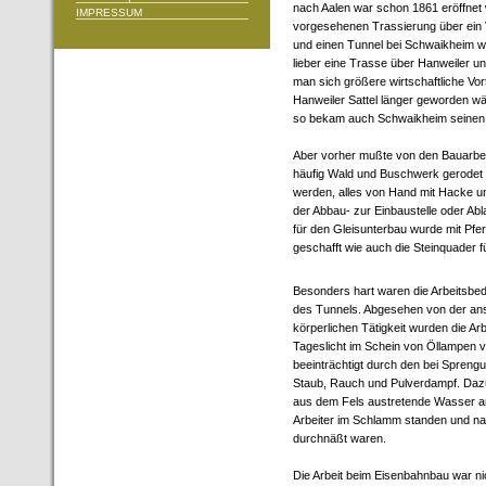
nach Aalen war schon 1861 eröffnet 
IMPRESSUM
vorgesehenen Trassierung über ein 
und einen Tunnel bei Schwaikheim w
lieber eine Trasse über Hanweiler 
man sich größere wirtschaftliche Vor
Hanweiler Sattel länger geworden wär
so bekam auch Schwaikheim seinen
Aber vorher mußte von den Bauarbei
häufig Wald und Buschwerk gerodet u
werden, alles von Hand mit Hacke un
der Abbau- zur Einbaustelle oder Ab
für den Gleisunterbau wurde mit Pf
geschafft wie auch die Steinquader f
Besonders hart waren die Arbeitsbe
des Tunnels. Abgesehen von der an
körperlichen Tätigkeit wurden die Ar
Tageslicht im Schein von Öllampen ve
beeinträchtigt durch den bei Spren
Staub, Rauch und Pulverdampf. Daz
aus dem Fels austretende Wasser a
Arbeiter im Schlamm standen und nac
durchnäßt waren.
Die Arbeit beim Eisenbahnbau war ni