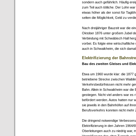
sondern auch gefährlich. Häufig erei
zum Teil auch tötliche. Der Lohn war
etwas höher als der sonst für Taglöhn
selten die Möglichkeit, Geld zu verdi
Nach dreijähriger Bauzeit war die ei
Oktober 1876 unter großem Jubel der
Verbindung mit Schwäbisch Hall herge
vorbei. Es folgte eine wirtschaftlich
auch in Schwaikheim, die sich damal
Elektrifizierung der Bahnstr
Bau des zweiten Gleises und Elek
Etwa um 1960 wurde klar: die 1877 g
betriebene Strecke zwischen Waibl
Verkehrsbedürfnissen nicht mehr g
Bahn. Allein in Schwaikheim war die
gestiegen. Nicht viel anders war es
befördert werden. Autos hatten nur w
sie jeweils in den Bahnhöfen auf i
Berufsverkehrs konnten nicht mehr 
Die dringend notwendige Verbesseru
Elektrifizierung in den Jahren 1964/6
Oberleitungen auch zu niedrig war,