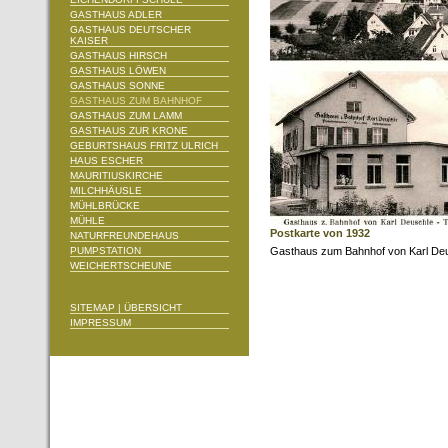
GASTHAUS ADLER
GASTHAUS DEUTSCHER
KAISER
GASTHAUS HIRSCH
GASTHAUS LÖWEN
GASTHAUS SONNE
GASTHAUS ZUM BAHNHOF
GASTHAUS ZUM LAMM
GASTHAUS ZUR KRONE
GEBURTSHAUS FRITZ ULRICH
HAUS ESCHER
MAURITIUSKIRCHE
MILCHHÄUSLE
MÜHLBRÜCKE
MÜHLE
Postkarte von 1932
NATURFREUNDEHAUS
PUMPSTATION
Gasthaus zum Bahnhof von Karl De
WEICHERTSCHEUNE
SITEMAP | ÜBERSICHT
IMPRESSUM