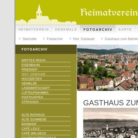
HEIMATVEREIN
DENKMALE
FOTOARCHIV
KARTE
Startseite
Fotoarchiv
Hist. Gebäude
Gasthaus zum Bahnh
FOTOARCHIV
DRITTES REICH
EISENBAHN
FRIEDHOF
HIST. GEBÄUDE
HOCHZEITEN
GEMÄLDE
LANDWIRTSCHAFT
LUFTAUFNAHMEN
POSTKARTEN
GASTHAUS ZU
STRASSEN
ALTE RATHAUS
ALTE SCHMIEDE
BAHNHOF
CAFÉ LIDLE
CAFÉ WALDECK
EICHENDORFFSCHULE